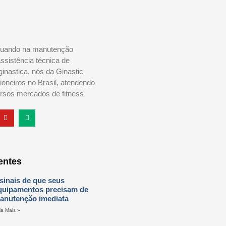
tuando na manutenção
assistência técnica de
ginastica, nós da Ginastic
oneiros no Brasil, atendendo
rsos mercados de fitness
entes
 sinais de que seus
quipamentos precisam de
anutenção imediata
ia Mais »