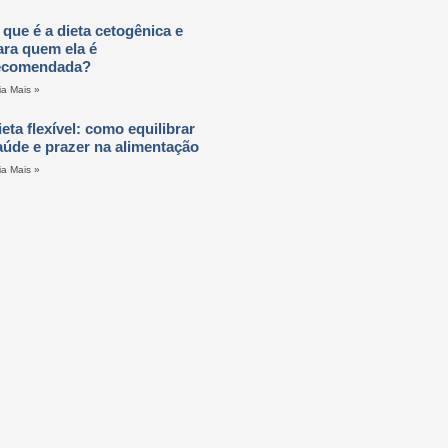
 que é a dieta cetogênica e
ara quem ela é
ecomendada?
ia Mais »
ieta flexível: como equilibrar
aúde e prazer na alimentação
ia Mais »