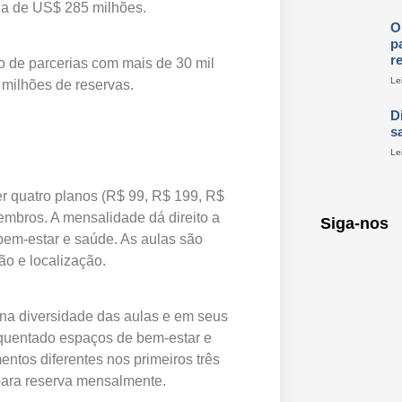
da de US$ 285 milhões.
O
p
r
o de parcerias com mais de 30 mil
Le
 milhões de reservas.
D
s
Le
er quatro planos (R$ 99, R$ 199, R$
embros. A mensalidade dá direito a
Siga-nos
em-estar e saúde. As aulas são
ão e localização.
 na diversidade das aulas e em seus
quentado espaços de bem-estar e
ntos diferentes nos primeiros três
para reserva mensalmente.