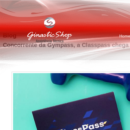
Blog
Hom
Concorrente da Gympass, a Classpass chega 