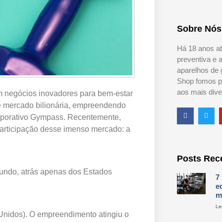
Sobre Nós
Há 18 anos a
preventiva e 
aparelhos de 
Shop fomos pi
aos mais dive
m negócios inovadores para bem-estar
de mercado bilionária, empreendendo
rporativo Gympass. Recentemente,
articipação desse imenso mercado: a
Posts Rec
undo, atrás apenas dos Estados
7
e
m
Le
Unidos). O empreendimento atingiu o