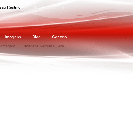
sso Restrito
do
Imagens – Conserto de eixo
Imagens
Blog
Contato
montagem
Imagens Reforma Geral