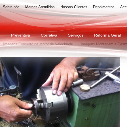
Sobre nós
Marcas Atendidas
Nossos Clientes
Depoimentos
Ace
motiva
Imagens Pintura Eletrostática
Imagens Reforma de Estofa
e
Preventiva
Corretiva
Serviços
Reforma Geral
Imagens Conserto de Motor de Velocidade
Imagens Montagem e Des