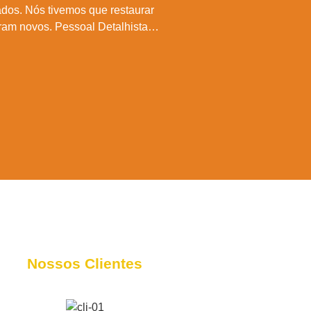
ados. Nós tivemos que restaurar
Desde o momento em que
caram novos. Pessoal Detalhista…
mais problemas com no
Nossos Clientes