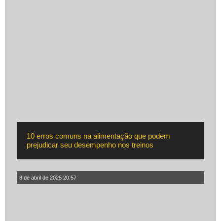
10 erros comuns na alimentação que podem
prejudicar seu desempenho nos treinos
8 de abril de 2025 20:57