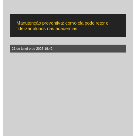
Manutenção preventiva: como ela pode reter e
fidelizar alunos nas academias
21 de janeiro de 2025 16:42